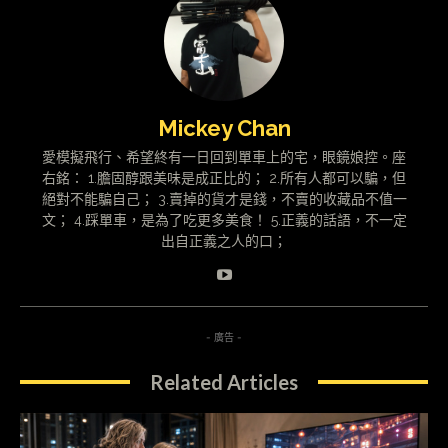
Mickey Chan
愛模擬飛行、希望終有一日回到單車上的宅，眼鏡娘控。座
右銘： 1.膽固醇跟美味是成正比的； 2.所有人都可以騙，但
絕對不能騙自己； 3.賣掉的貨才是錢，不賣的收藏品不值一
文； 4.踩單車，是為了吃更多美食！ 5.正義的話語，不一定
出自正義之人的口；
- 廣告 -
Related Articles