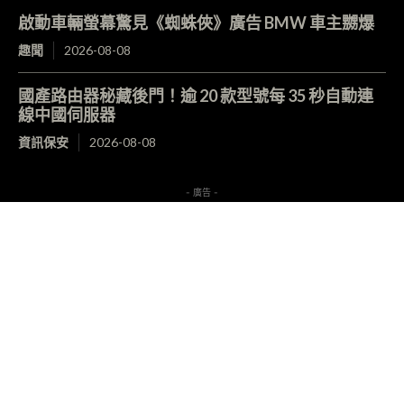
啟動車輛螢幕驚見《蜘蛛俠》廣告 BMW 車主嬲爆
趣聞
2026-08-08
國產路由器秘藏後門！逾 20 款型號每 35 秒自動連
線中國伺服器
資訊保安
2026-08-08
- 廣告 -