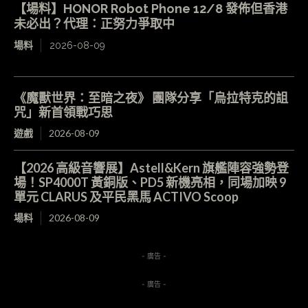
【場料】HONOR Robot Phone 12/8 發佈但香港
未必出？代理：正努力爭取中
場料
2026-08-09
《魔獸世界：至暗之夜》 團隊分享「烏拉特克的詛
咒」新首領戰巧思
遊戲
2026-08-09
【2026 高級音響展】Astell&Kern 旗艦陣容強勢登
場！SP4000T 黃銅版、PD5 新機亮相，同場加映 9
單元 CLARUS 及平民黑馬 ACTIVO Scoop
場料
2026-08-09
- 廣告 -
- 廣告 -