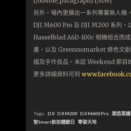
[/double_paragraph] [/row]
另外，場內更展出一系列專業無人機
DJI M600 Pro 及 DJI M200 系
Hasselblad A6D-100c 相
畫，以及 Greennomarket 綠
檔及手作良品。未諗 Weekend 
更多詳細資料可到
www.facebook.c
Tags:
DJI
DJI M200
DJI M600 Pro
建造業議
智Smart航拍體驗日
零碳天地