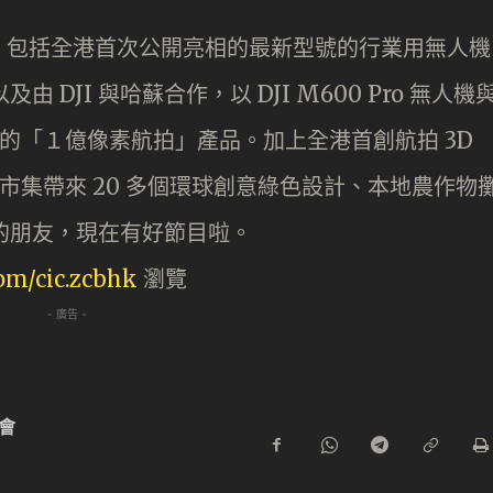
，包括全港首次公開亮相的最新型號的行業用無人機
列，以及由 DJI 與哈蘇合作，以 DJI M600 Pro 無人機
機组合而成的「１億像素航拍」產品。加上全港首創航拍 3D
色文創市集帶來 20 多個環球創意綠色設計、本地農作物
節目的朋友，現在有好節目啦。
om/cic.zcbhk
瀏覽
- 廣告 -
會