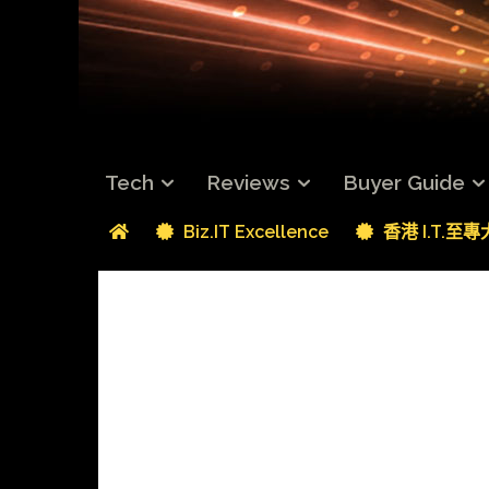
Tech
Reviews
Buyer Guide
Biz.IT Excellence
香港 I.T.至