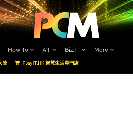
How To
A.I.
Biz.IT
More
專大獎
PlayIT.HK 智慧生活專門店