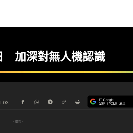
體驗日 加深對無人機認識
在 Google
1-03
緊貼《PCM》消息
- 廣告 -