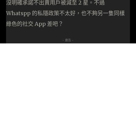
沒明確承諾不出賣用戶被減至 2 星。不過
Whatspp 的私隱政策不太好，也不夠另一隻同樣
綠色的社交 App 差吧？
- 廣告 -