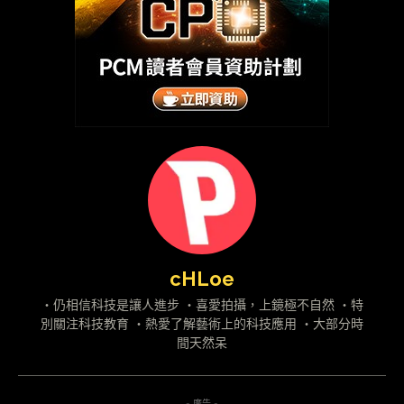
cHLoe
・仍相信科技是讓人進步 ・喜愛拍攝，上鏡極不自然 ・特
別關注科技教育 ・熱愛了解藝術上的科技應用 ・大部分時
間天然呆
- 廣告 -