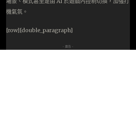
場景、模式甚至是由 AI 於遊戲內控制切換，加強打
機氣氛。
[row][double_paragraph]
- 廣告 -