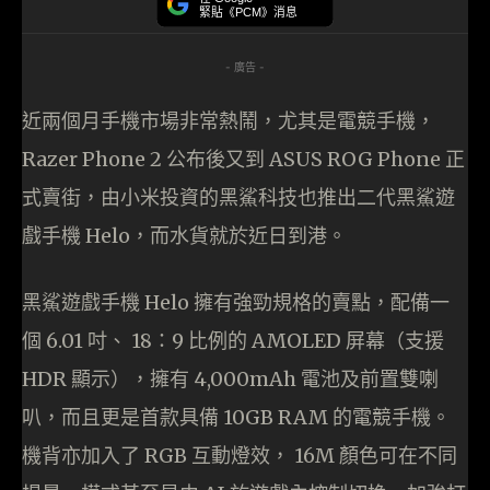
緊貼《PCM》消息
- 廣告 -
近兩個月手機市場非常熱鬧，尤其是電競手機，
Razer Phone 2 公布後又到 ASUS ROG Phone 正
式賣街，由小米投資的黑鯊科技也推出二代黑鯊遊
戲手機 Helo，而水貨就於近日到港。
黑鯊遊戲手機 Helo 擁有強勁規格的賣點，配備一
個 6.01 吋、 18：9 比例的 AMOLED 屏幕（支援
HDR 顯示），擁有 4,000mAh 電池及前置雙喇
叭，而且更是首款具備 10GB RAM 的電競手機。
機背亦加入了 RGB 互動燈效， 16M 顏色可在不同