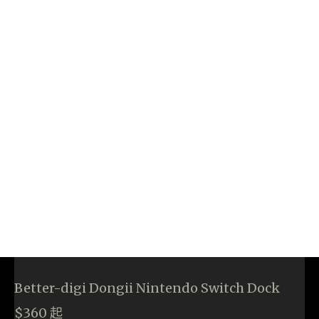
Better-digi Dongii Nintendo Switch Dock
$360 起