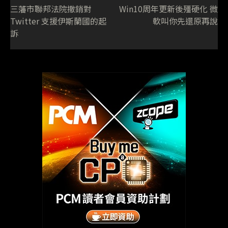
三藩市聯邦法院撤銷對
Win10周年更新後殭硬化 微
Twitter 支援伊斯蘭國的起
軟叫你先還原再說
訴