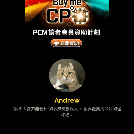
Andrew
號稱"周身刀無張利"的多媒體創作人。 很喜歡樂天熊仔的怪
叔叔。