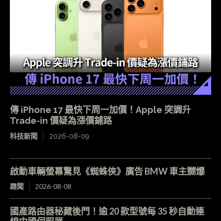
傳 iPhone 17 最快下周一加價！Apple 突調升
Trade-in 價疑為漲價鋪路
科技新聞
2026-08-09
啟動車輛螢幕驚見《蜘蛛俠》廣告 BMW 車主嬲爆
趣聞
2026-08-08
國產路由器秘藏後門！逾 20 款型號每 35 秒自動連