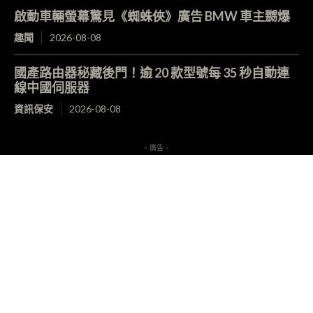
啟動車輛螢幕驚見《蜘蛛俠》廣告 BMW 車主嬲爆
趣聞
2026-08-08
國產路由器秘藏後門！逾 20 款型號每 35 秒自動連
線中國伺服器
資訊保安
2026-08-08
- 廣告 -