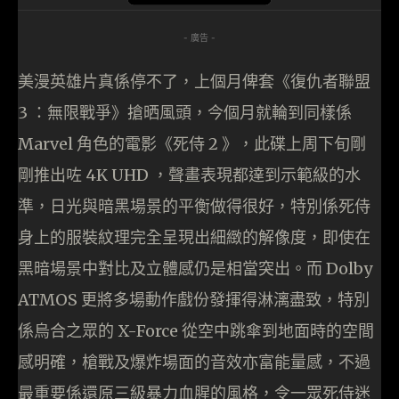
- 廣告 -
美漫英雄片真係停不了，上個月俾套《復仇者聯盟
3 ：無限戰爭》搶晒風頭，今個月就輪到同樣係
Marvel 角色的電影《死侍 2 》，此碟上周下旬剛
剛推出咗 4K UHD ，聲畫表現都達到示範級的水
準，日光與暗黑場景的平衡做得很好，特別係死侍
身上的服裝紋理完全呈現出細緻的解像度，即使在
黑暗場景中對比及立體感仍是相當突出。而 Dolby
ATMOS 更將多場動作戲份發揮得淋漓盡致，特別
係烏合之眾的 X-Force 從空中跳傘到地面時的空間
感明確，槍戰及爆炸場面的音效亦富能量感，不過
最重要係還原三級暴力血腥的風格，令一眾死侍迷