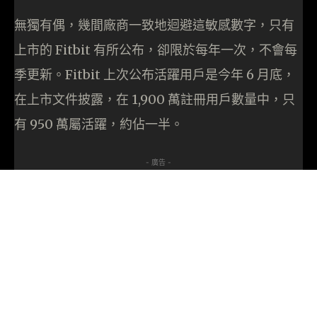
無獨有偶，幾間廠商一致地迴避這敏感數字，只有
上市的 Fitbit 有所公布，卻限於每年一次，不會每
季更新。Fitbit 上次公布活躍用戶是今年 6 月底，
在上市文件披露，在 1,900 萬註冊用戶數量中，只
有 950 萬屬活躍，約佔一半。
- 廣告 -