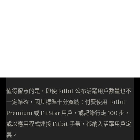
值得留意的是，即使 Fitbit 公布活躍用戶數量也不
一定準確，因其標準十分寬鬆：付費使用 Fitbit
Premium 或 FitStar 用戶，或記錄行走 100 步，
或以應用程式連接 Fitbit 手帶，都納入活躍用戶定
義。