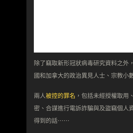
除了竊取新形冠狀病毒研究資料之外
國和加拿大的政治異見人士、宗教小
兩人
被控的罪名
，包括未經授權取用
密、合謀進行電訴詐騙與及盜竊個人資
得到的話⋯⋯