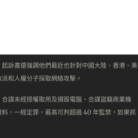
，起訴書還強調他們最近也針對中國大陸、香港、美
數派和人權分子採取網絡攻擊。
、合謀未經授權取用及損毀電腦、合謀盜竊商業機
料，一經定罪，最高可判超過 40 年監禁，如果抓