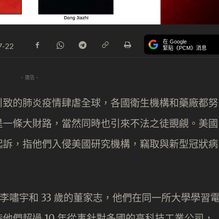
在 Google
7-22
緊貼《PCM》消息
- 廣告 -
引致的肺炎疫情肆虐全球，各國衛生機構和藥廠都努
是一條大財路，當然同時也引來不法之徒覬覦。美國
起訴，指他們入侵美國研究機構，竊取與新型冠狀病
的李嘯宇和 33 歲的董家志，他們在同一所大學學習
指他們超過 10 年從事針對多國的高科技工業公司，