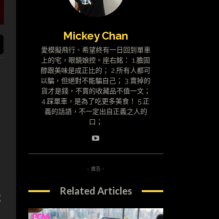
Mickey Chan
愛模擬飛行、希望終有一日回到單車
上的宅，眼鏡娘控。座右銘： 1.膽固
醇跟美味是成正比的； 2.所有人都可
以騙，但絕對不能騙自己； 3.賣掉的
貨才是錢，不賣的收藏品不值一文；
4.踩單車，是為了吃更多美食！ 5.正
義的話語，不一定出自正義之人的
口；
- 廣告 -
Related Articles
電