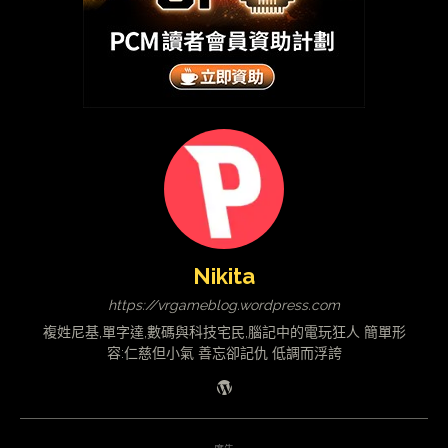
Nikita
https://vrgameblog.wordpress.com
複姓尼基,單字達,數碼與科技宅民,腦記中的電玩狂人 簡單形
容:仁慈但小氣 善忘卻記仇 低調而浮誇