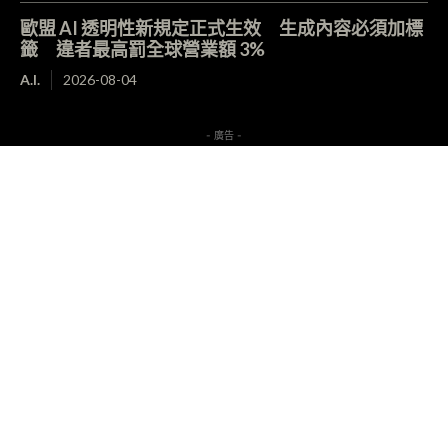
歐盟 AI 透明性新規定正式生效 生成內容必須加標
籤 違者最高罰全球營業額 3%
A.I.
2026-08-04
- 廣告 -