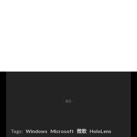
- 廣告 -
Tags:
Windows
Microsoft
微軟
HoloLens