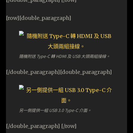
[row][double_paragraph]
隨機附送 Type-C 轉 HDMI 及 USB 大頭兩組接線。
[/double_paragraph][double_paragraph]
另一側提供一組 USB 3.0 Type-C 介面。
[/double_paragraph] [/row]