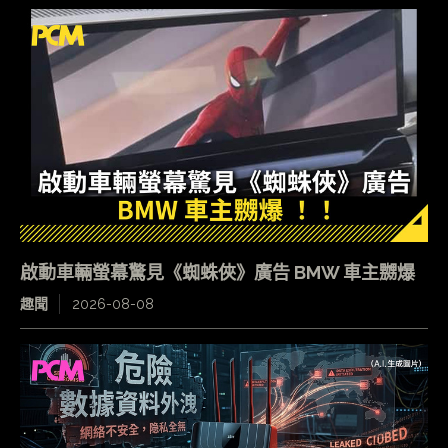
啟動車輛螢幕驚見《蜘蛛俠》廣告 BMW 車主嬲爆
趣聞
2026-08-08