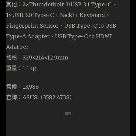
其他︰2×Thunderbolt 3/USB 3.1 Type-C、
1×USB 3.0 Type-C、Backlit Keyboard、
Fingerprint Sensor、USB Type-C to USB
Type-A Adapter、USB Type-C to HDMI
Adatper
體積︰329×214×12.9mm
重量︰1.1kg
售價：13,988
查詢：ASUS（3582 4738）
- 廣告 -