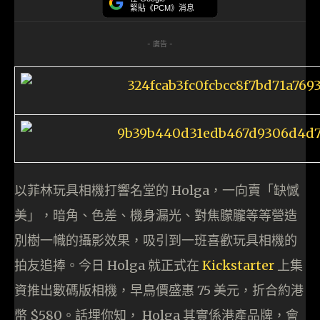
緊貼《PCM》消息
- 廣告 -
以菲林玩具相機打響名堂的 Holga，一向賣「缺憾
美」，暗角、色差、機身漏光、對焦朦朧等等營造
別樹一幟的攝影效果，吸引到一班喜歡玩具相機的
拍友追捧。今日 Holga 就正式在
Kickstarter
上集
資推出數碼版相機，早鳥價盛惠 75 美元，折合約港
幣 $580。話埋你知， Holga 其實係港產品牌，會