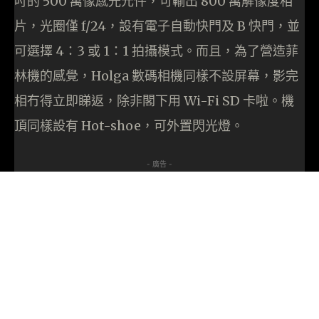
吋的 500 萬像感光元件，可輸出 800 萬解像度相
片，光圈僅 f/24，設有電子自動快門及 B 快門，並
可選擇 4：3 或 1：1 拍攝模式。而且，為了營造菲
林機的感覺，Holga 數碼相機同樣不設屏幕，影完
相冇得立即睇返，除非閣下用 Wi-Fi SD 卡啦。機
頂同樣設有 Hot-shoe，可外置閃光燈。
- 廣告 -