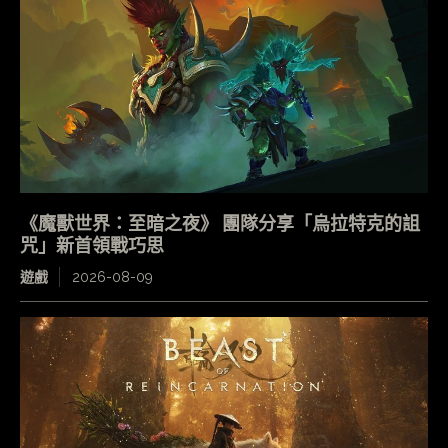
《魔獸世界：至暗之夜》 團隊分享「烏拉特克的詛
咒」新首領戰巧思
遊戲
2026-08-09