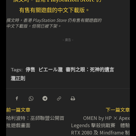
撰文時，香港 PlayStation Store 仍有售有關遊戲的
中文下載版，但現已被下架。
- 廣告 -
Tags:
停售
ピエール瀧
審判之眼：死神的遺言
瀧正則
前一篇文章
下一篇文章
哈利波特：巫師聯盟公開首
OMEN by HP × Apex
批遊戲畫面
Legends 擊殺挑戰賽 體驗
RTX 2080 及 Mindframe 制