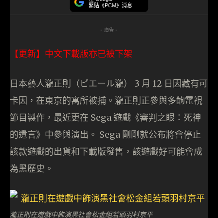
緊貼《PCM》消息
- 廣告 -
【更新】中文下載版亦已被下架
日本藝人瀧正則（ピエール瀧） 3 月 12 日因藏有可
卡因，在東京的寓所被捕。瀧正則正參與多齣電視
節目製作，最近更在 Sega 遊戲《審判之眼：死神
的遺言》中參與演出。 Sega 剛剛就公布將會停止
該款遊戲的出貨和下載版發售，該遊戲好可能會成
為黑歷史。
瀧正則在遊戲中飾演黑社會松金組若頭羽村京平