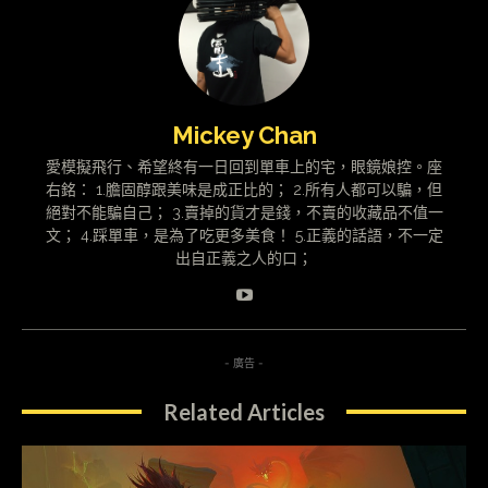
Mickey Chan
愛模擬飛行、希望終有一日回到單車上的宅，眼鏡娘控。座
右銘： 1.膽固醇跟美味是成正比的； 2.所有人都可以騙，但
絕對不能騙自己； 3.賣掉的貨才是錢，不賣的收藏品不值一
文； 4.踩單車，是為了吃更多美食！ 5.正義的話語，不一定
出自正義之人的口；
- 廣告 -
Related Articles