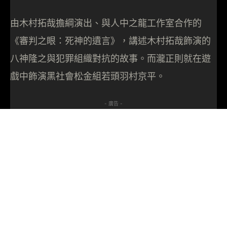
由木村拓哉擔綱演出、與人中之龍工作室合作的
《審判之眼：死神的遺言》，講述木村拓哉飾演的
八神隆之與犯罪組織對抗的故事。而瀧正則就在遊
戲中飾演黑社會松金組若頭羽村京平。
- 廣告 -