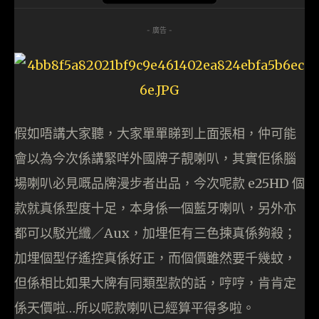
- 廣告 -
假如唔講大家聽，大家單單睇到上面張相，仲可能
會以為今次係講緊咩外國牌子靚喇叭，其實佢係腦
場喇叭必見嘅品牌漫步者出品，今次呢款 e25HD 個
款就真係型度十足，本身係一個藍牙喇叭，另外亦
都可以駁光纖／Aux，加埋佢有三色揀真係夠殺；
加埋個型仔遙控真係好正，而個價雖然要千幾蚊，
但係相比如果大牌有同類型款的話，哼哼，肯肯定
係天價啦…所以呢款喇叭已經算平得多啦。