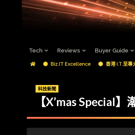
Tech
Reviews
Buyer Guide
Biz.IT Excellence
香港 I.T.至
科技新聞
【X’mas Specia