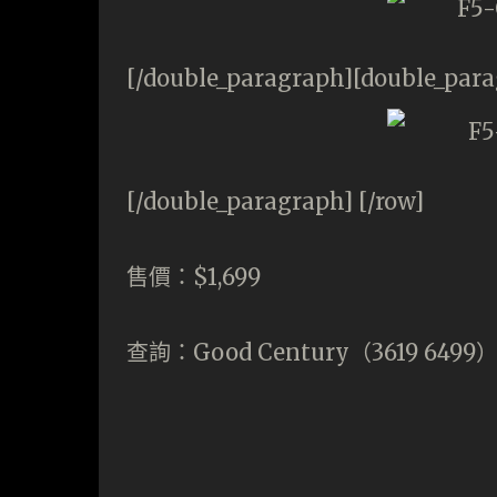
[/double_paragraph][double_par
[/double_paragraph] [/row]
售價：$1,699
查詢：Good Century（3619 6499