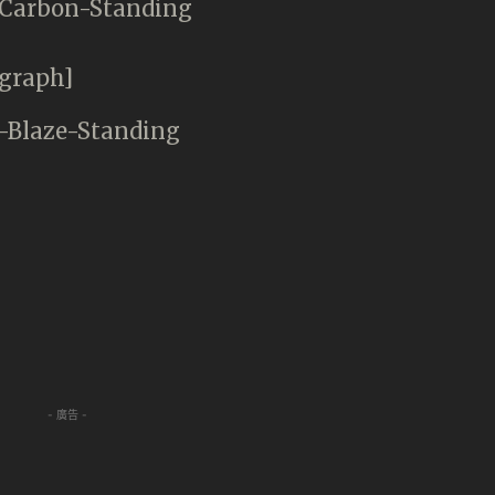
agraph]
）
- 廣告 -