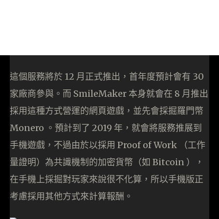
這個服務將於 12 月正式推出，首年度預計會有 30
家廠商參與。而 SmileMaker 本身就會在 8 月推出
採用這種方式營運的網頁遊戲，並先會採掘羅門幣
Monero 。預計到了 2019 年，就會將服務推展到
手機遊戲，不過由於以採用 Proof of Work （工作
量證明）為共識機制的加密貨幣（如 Bitcoin ），
在手機上採掘對玩家來說很不化算，所以手機版正
考慮採用其他方式來計算報酬。