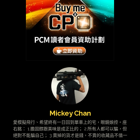
Mickey Chan
愛模擬飛行、希望終有一日回到單車上的宅，眼鏡娘控。座
右銘： 1.膽固醇跟美味是成正比的； 2.所有人都可以騙，但
絕對不能騙自己； 3.賣掉的貨才是錢，不賣的收藏品不值一