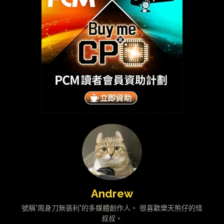
Andrew
號稱"周身刀無張利"的多媒體創作人。 很喜歡樂天熊仔的怪
叔叔。