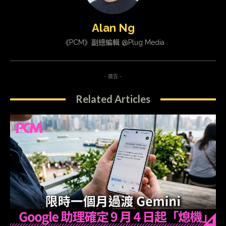
Alan Ng
《PCM》副總編輯 @Plug Media
- 廣告 -
Related Articles