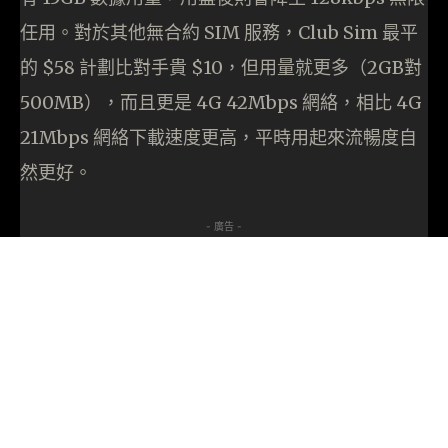
任用。對於其他無合約 SIM 服務，Club Sim 最平
的 $58 計劃比對手貴 $10，但用量就更多（2GB對
500MB），而且更是 4G 42Mbps 網絡，相比 4G
21Mbps 網絡下載速度更高，平時用起來流暢度自
然更好。
- 廣告 -