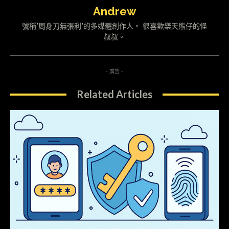
Andrew
號稱"周身刀無張利"的多媒體創作人。 很喜歡樂天熊仔的怪
叔叔。
- 廣告 -
Related Articles