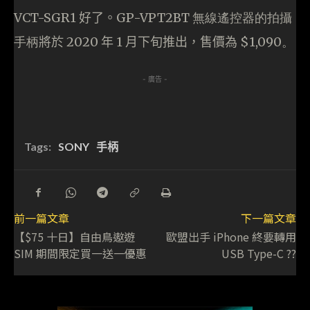
VCT-SGR1 好了。
GP-VPT2BT
無線遙控器的拍攝
手柄
將於
20
20
年
1
月下旬推出，售價為 $
1,090。
- 廣告 -
Tags:
SONY
手柄
前一篇文章
下一篇文章
【$75 十日】自由鳥遨遊
歐盟出手 iPhone 終要轉用
SIM 期間限定買一送一優惠
USB Type-C ??