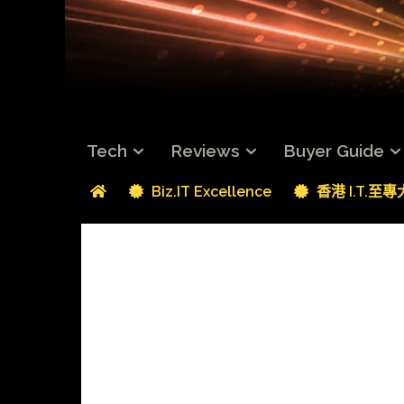
Tech
Reviews
Buyer Guide
Biz.IT Excellence
香港 I.T.至