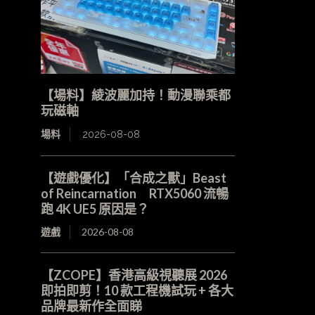
【場料】綾波麗加持！動漫聯乘都
玩磁軸
場料
2026-08-08
【遊戲優化】「合成之獸」Beast
of Reincarnation RTX5060 流暢
跑 4K UE5 原因是？
遊戲
2026-08-08
【ZCOPE】香港高級視聽展 2026
即拍即剪！10 款工程機試玩 + 各大
品牌最新作全面睇