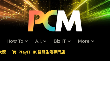
How To
A.I.
Biz.IT
More
專大獎
PlayIT.HK 智慧生活專門店