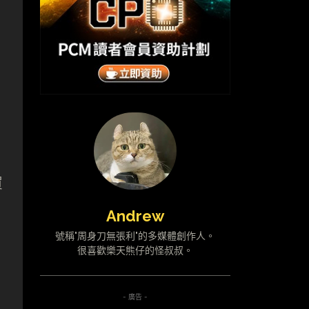
買
Andrew
號稱"周身刀無張利"的多媒體創作人。
很喜歡樂天熊仔的怪叔叔。
- 廣告 -