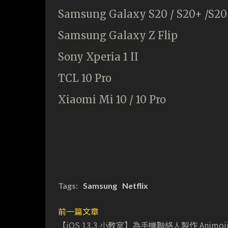
Samsung Galaxy S20 / S20+ /S20
Samsung Galaxy Z Flip
Sony Xperia 1 II
TCL 10 Pro
Xiaomi Mi 10 / 10 Pro
Tags:
Samsung
Netflix
前一篇文章
【iOS 13.3 小教室】為手機聯絡人製作 Animoj