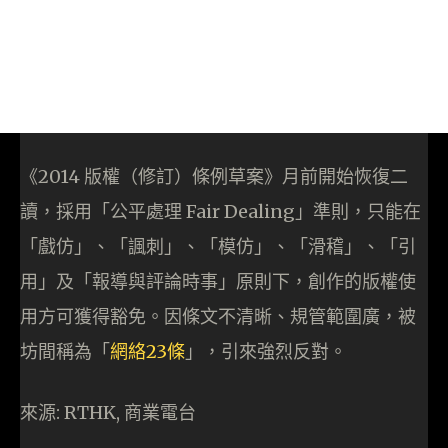
《2014 版權（修訂）條例草案》月前開始恢復二
讀，採用「公平處理 Fair Dealing」準則，只能在
「戲仿」、「諷刺」、「模仿」、「滑稽」、「引
用」及「報導與評論時事」原則下，創作的版權使
用方可獲得豁免。因條文不清晰、規管範圍廣，被
坊間稱為「
網絡23條
」，引來強烈反對。
來源: RTHK, 商業電台