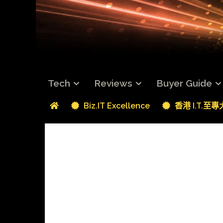
Tech
Reviews
Buyer Guide
Biz.IT Excellence
香港 I.T.至