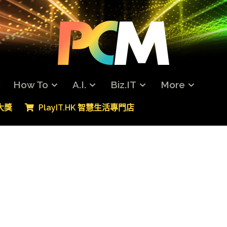
How To
A.I.
Biz.IT
More
專大獎
PlayIT.HK 智慧生活專門店