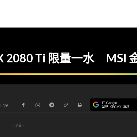
080 Ti 限量一水 MSI 金色 
在 Google
1-26
緊貼《PCM》消息
- 廣告 -