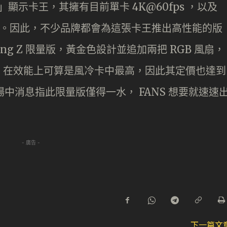
比」顯示卡王，其擁有目前單卡 4K@60fps ，以及
惠。因此，不少品牌都會為這張卡王推出高性能的版
ning Z 限量版，黃金色設計並追加兩把 RGB 風扇，
，在效能上可算是風冷卡中最高，因此其定價也達到
00 。場中消息指此限量版僅得一水， FANS 想要就速速
- 廣告 -
下一篇文