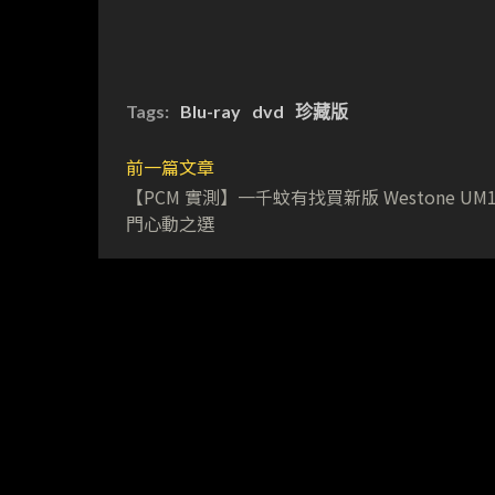
Tags:
Blu-ray
dvd
珍藏版
前一篇文章
【PCM 實測】一千蚊有找買新版 Westone UM
門心動之選