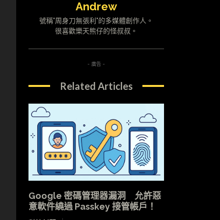
Andrew
號稱"周身刀無張利"的多媒體創作人。
很喜歡樂天熊仔的怪叔叔。
- 廣告 -
Related Articles
Google 密碼管理器漏洞 允許惡
意軟件繞過 Passkey 接管帳戶！