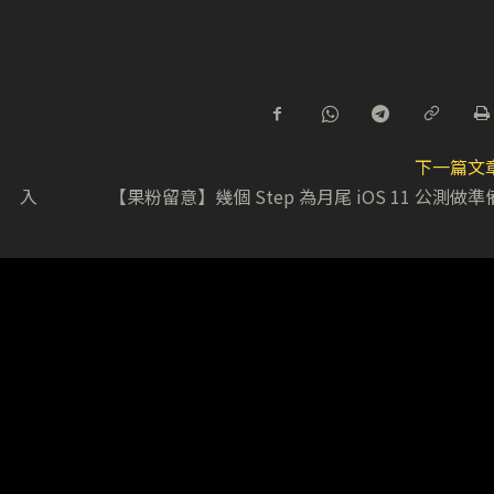
下一篇文
1 入
【果粉留意】幾個 Step 為月尾 iOS 11 公測做準