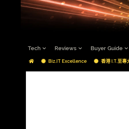
Tech
Reviews
Buyer Guide
Biz.IT Excellence
香港 I.T.至