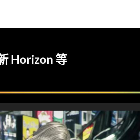
Horizon 等
！