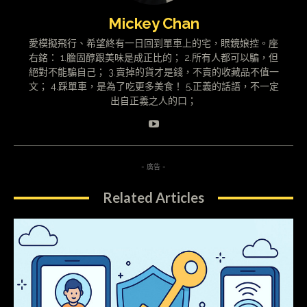
Mickey Chan
愛模擬飛行、希望終有一日回到單車上的宅，眼鏡娘控。座
右銘： 1.膽固醇跟美味是成正比的； 2.所有人都可以騙，但
絕對不能騙自己； 3.賣掉的貨才是錢，不賣的收藏品不值一
文； 4.踩單車，是為了吃更多美食！ 5.正義的話語，不一定
出自正義之人的口；
- 廣告 -
Related Articles