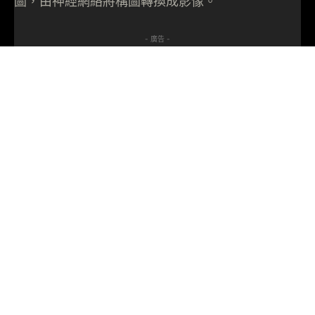
圖，由神經網絡將構圖轉換成影像。
- 廣告 -