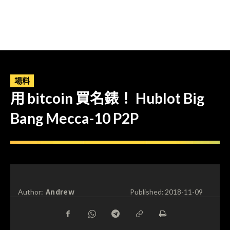
場料
用 bitcoin 買名錶！ Hublot Big
Bang Mecca-10 P2P
Andrew
Author:
Published:
2018-11-09