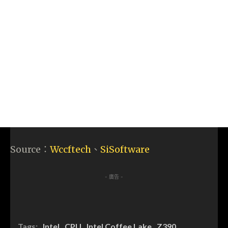
Source：
Wccftech
、
SiSoftware
- 廣告 -
Tags:
Intel
CPU
Intel Coffee Lake
Z390