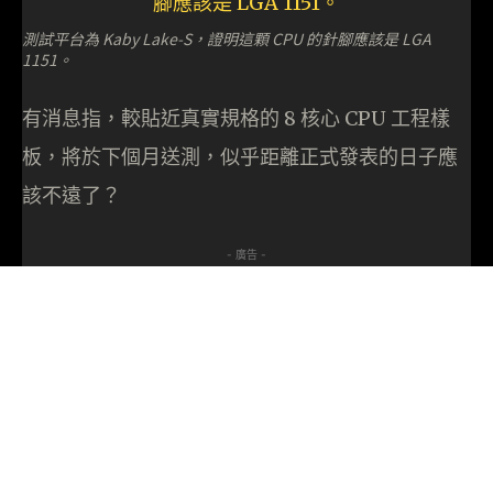
測試平台為 Kaby Lake-S，證明這顆 CPU 的針腳應該是 LGA
1151。
有消息指，較貼近真實規格的 8 核心 CPU 工程樣
板，將於下個月送測，似乎距離正式發表的日子應
該不遠了？
- 廣告 -