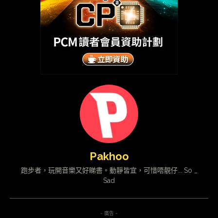
Pakhoo
跑步者，玩開音樂又好睇書。動靜皆宜，可惜唔靚仔... So _
Sad
- 廣告 -