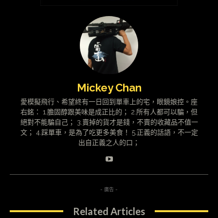
Mickey Chan
愛模擬飛行、希望終有一日回到單車上的宅，眼鏡娘控。座
右銘： 1.膽固醇跟美味是成正比的； 2.所有人都可以騙，但
絕對不能騙自己； 3.賣掉的貨才是錢，不賣的收藏品不值一
文； 4.踩單車，是為了吃更多美食！ 5.正義的話語，不一定
出自正義之人的口；
- 廣告 -
Related Articles