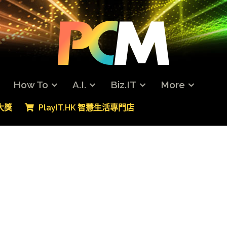
How To
A.I.
Biz.IT
More
專大獎
PlayIT.HK 智慧生活專門店