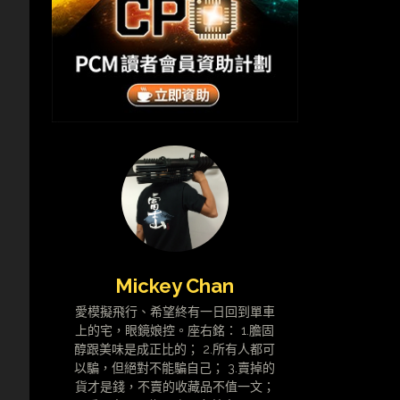
，
Mickey Chan
愛模擬飛行、希望終有一日回到單車
上的宅，眼鏡娘控。座右銘： 1.膽固
醇跟美味是成正比的； 2.所有人都可
以騙，但絕對不能騙自己； 3.賣掉的
貨才是錢，不賣的收藏品不值一文；