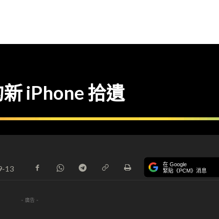
iPhone 拾遺
在 Google
9-13
緊貼《PCM》消息
- 廣告 -