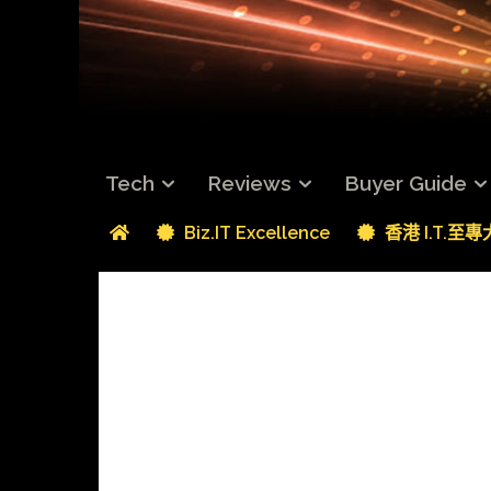
Tech
Reviews
Buyer Guide
Biz.IT Excellence
香港 I.T.至