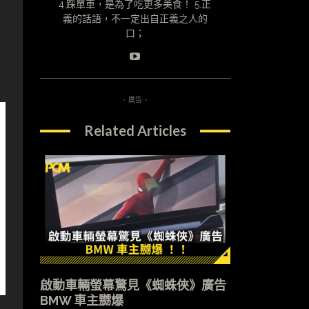
4.踩單車，是為了吃更多美食！ 5.正
義的話語，不一定出自正義之人的
口；
- 廣告 -
Related Articles
啟動車輛螢幕驚見《蜘蛛俠》廣告
BMW 車主嬲爆