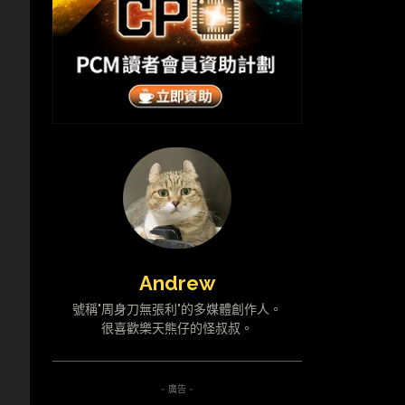
Andrew
號稱"周身刀無張利"的多媒體創作人。
很喜歡樂天熊仔的怪叔叔。
- 廣告 -