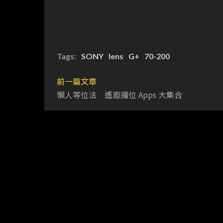
Tags:
SONY
lens
G+
70-200
前一篇文章
懶人等位法 遙距攞位 Apps 大集合