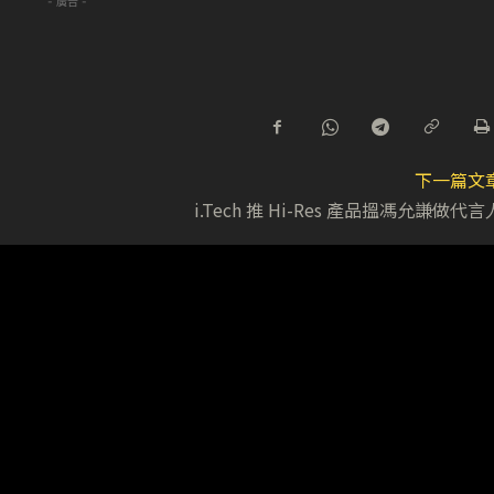
- 廣告 -
下一篇文
i.Tech 推 Hi-Res 產品搵馮允謙做代言