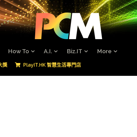
How To
A.I.
Biz.IT
More
專大獎
PlayIT.HK 智慧生活專門店