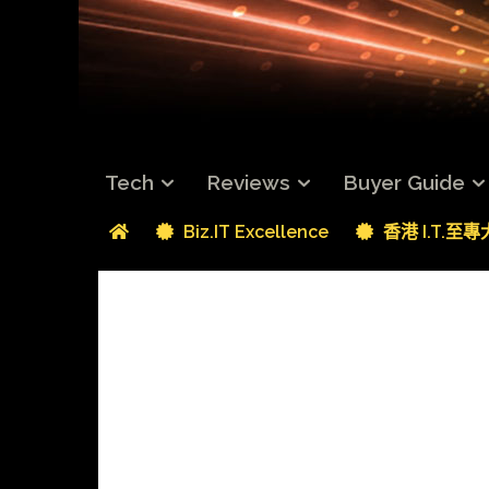
Tech
Reviews
Buyer Guide
Biz.IT Excellence
香港 I.T.至