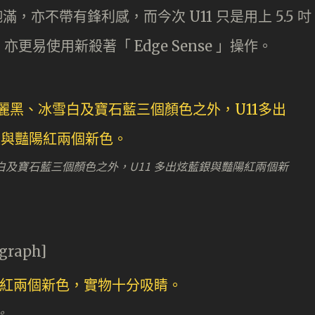
，亦不帶有鋒利感，而今次 U11 只是用上 5.5 吋
易使用新殺著「 Edge Sense 」操作。
冰雪白及寶石藍三個顏色之外，U11 多出炫藍銀與豔陽紅兩個新
agraph]
。