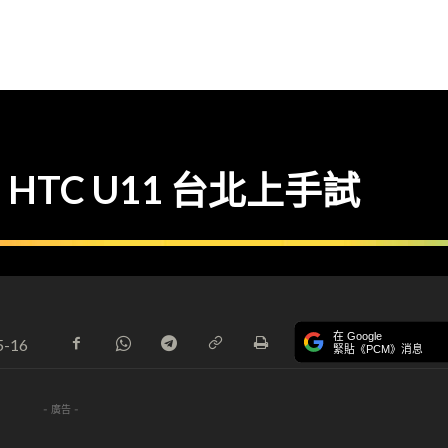
TC U11 台北上手試
在 Google
5-16
緊貼《PCM》消息
- 廣告 -