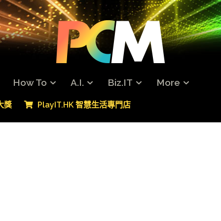
How To
A.I.
Biz.IT
More
專大獎
PlayIT.HK 智慧生活專門店