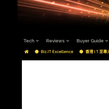
Tech
Reviews
Buyer Guide
Biz.IT Excellence
香港 I.T.至