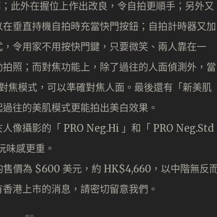
 視野率；此外在握位上作出改良，令自拍更順手；另外又
以在垂直持機自拍時充當快門按鈕；自拍計時器又加
式，令用家不用按快門鍵，只要微笑、兩人靠在一
動拍照；而對焦功能上，除了過往的人面偵測外，當
自動對焦模式，可以準確對焦人面。最後還有「新美肌
起過往的美肌模式更能拍出美白效果。
的「 PRO Neg.Hi 」和「 PRO Neg.Std
，玩味感更重。
6 鏡頭的售價為 $600 美元，約 HK$4,660，以中階無反
有香港上市的消息，請密切留意我們。