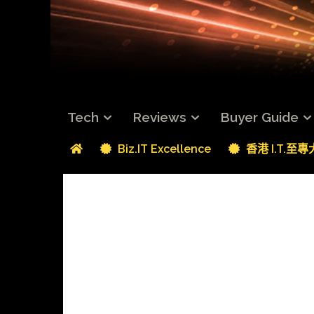
Tech
Reviews
Buyer Guide
Biz.IT Excellence
香港 I.T.至