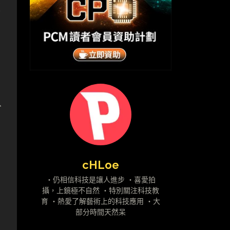
改
分
cHLoe
・仍相信科技是讓人進步 ・喜愛拍
攝，上鏡極不自然 ・特別關注科技教
育 ・熱愛了解藝術上的科技應用 ・大
部分時間天然呆