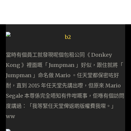
當時有個員工就發現呢個包租公同《 Donkey
Kong 》裡面嘅「 Jumpman 」好似，跟住就將「
Jumpman 」命名做 Mario 。任天堂都保密咗好
耐，直到 2015 年任天堂先講出嚟，但原來 Mario
Segale 本尊係完全唔知有件咁嘅事，佢喺有個訪問
度講過：「我等緊任天堂俾返啲版權費我㗎。」
ww