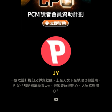
JY
一個唔識打機但又鍾意獻醜，上至天文下至地理乜都識啲，
但又乜都唔熟嘅廢青ww，最緊要玩得開心、大家睇得開
心！