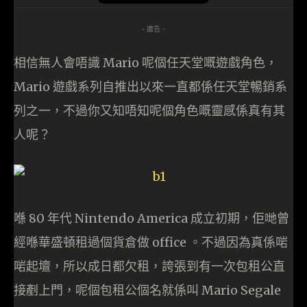
- 廣告 -
相信無人會唔識 Mario 呢個任天堂嘅遊戲角色，
Mario 遊戲系列自推出以來一直都係任天堂暢銷系
列之一，不過你又知唔知呢個角色嘅靈感係真有其
人呢？
喺 80 年代 Nintendo America 成立初期，佢哋曾
經喺華盛頓租過個貨倉做 office 。不過因為真係啱
啱起壇，所以成日都欠租，誇張到有一次包租公直
接剷上門，呢個包租公個名就係叫 Mario Segale