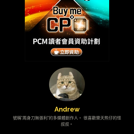
Andrew
號稱"周身刀無張利"的多媒體創作人。 很喜歡樂天熊仔的怪
叔叔。