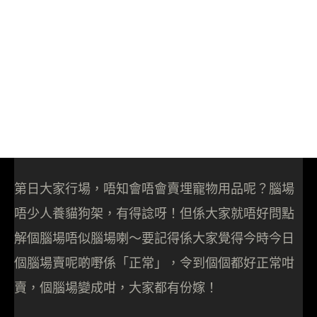
第日大家行場，唔知會唔會賣埋寵物用品呢？腦場
唔少人養貓狗架，有得諗呀！但係大家就唔好問點
解個腦場唔似腦場喇～要記得係大家覺得今時今日
個腦場賣呢啲嘢係「正常」，令到個個都好正常咁
賣，個腦場變成咁，大家都有份嫁！