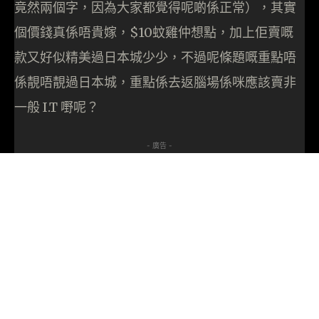
竟然兩個字，因為大家都覺得呢啲係正常），其實
個價錢真係唔貴嫁，$10蚊雞仲想點，加上佢賣嘅
款又好似精美過日本城少少，不過呢條題嘅重點唔
係靚唔靚過日本城，重點係去返腦場係咪應該賣非
一般 I.T 嘢呢？
- 廣告 -