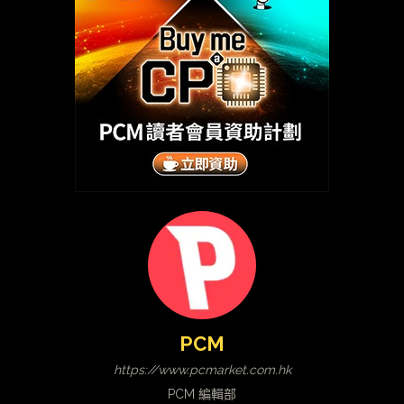
PCM
https://www.pcmarket.com.hk
PCM 編輯部