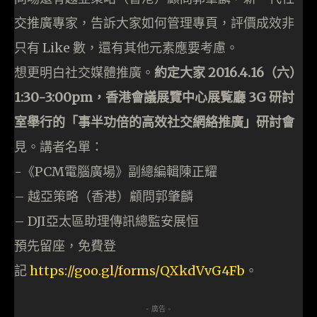
交推廣專家，告訴大家如何管理專頁，評價成效非
只有 Like 數，還有其他元素應要考慮。
想更明白社交媒體推廣。
約定大家 2016.4.16（六）
1:30-3:00pm，香港會議展覽中心展覧廳 3G 研討
室舉行的「事半功倍的高效社交網絡推廣」研討會
見。講者名單：
-《PCM電腦廣場》副總編輯陳正耀
– 越亞策略（香港）顧問郭肇麟
– DJI亞太區助理傳訊總監安展恒
預先留座，免費登
記
https://goo.gl/forms/QXkdVvG4Fb
。
- 廣告 -