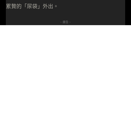
累贅的「尿袋」外出。
- 廣告 -