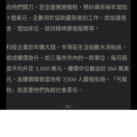
向他們開刀。若全面實施徵稅，預計庫房每年增加
3 億美元，全數用於協助露宿者的工作，如加建宿
舍、增加床位、提供精神康復服務等。
科技企業近年賺大錢，令灣區生活指數水漲船高，
造成樓價急升。如三藩市市內的一房單位，每月租
高平均升至 3,300 美元，樓價中位數迫近 160 萬美
元。高樓價導致當地有 7,500 人露宿街頭。「丐幫
稅」就是要他們負起社會責任。
- 廣告 -