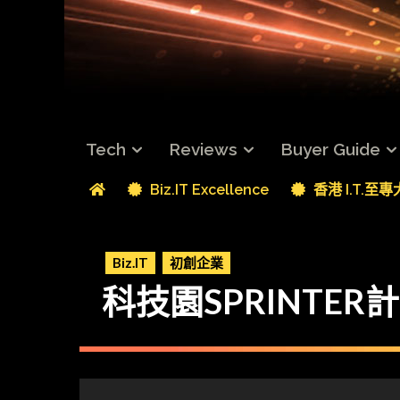
Tech
Reviews
Buyer Guide
Biz.IT Excellence
香港 I.T.至
Biz.IT
初創企業
科技園SPRINTE