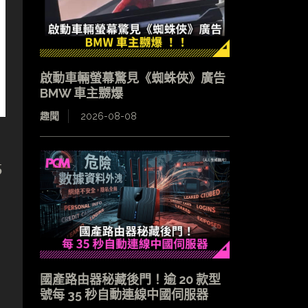
啟動車輛螢幕驚見《蜘蛛俠》廣告
BMW 車主嬲爆
趣聞
2026-08-08
5
。
國產路由器秘藏後門！逾 20 款型
號每 35 秒自動連線中國伺服器