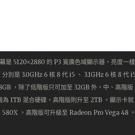
幕是 5120×2880 的 P3 寬廣色域顯示器，亮度一樣
3.0GHz 6 核 8 代 i5 、 3.1GHz 6 核 8 代 i
體仍是 8GB ，除了低階版只可加至 32GB 外，中、高階版
為 1TB 混合硬碟，高階版則升至 2TB 。顯示卡就
 和 580X ，高階版可升級至 Radeon Pro Vega 48 