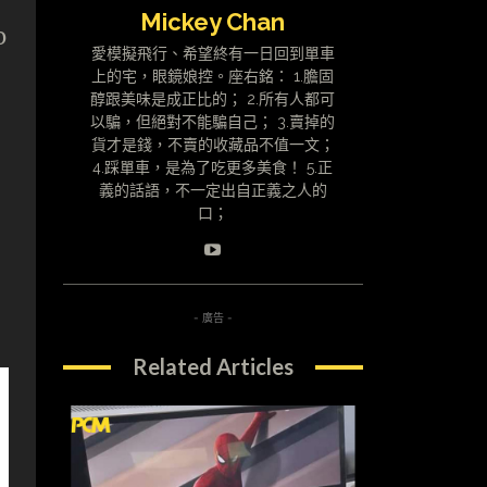
Mickey Chan
o
愛模擬飛行、希望終有一日回到單車
上的宅，眼鏡娘控。座右銘： 1.膽固
醇跟美味是成正比的； 2.所有人都可
以騙，但絕對不能騙自己； 3.賣掉的
貨才是錢，不賣的收藏品不值一文；
4.踩單車，是為了吃更多美食！ 5.正
義的話語，不一定出自正義之人的
口；
- 廣告 -
Related Articles