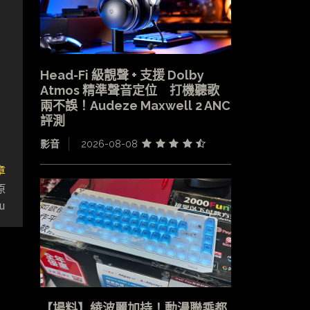
Head-Fi 級靚聲 + 支援 Dolby
Atmos 精準聲音定位 打機聽歌
兩不誤！Audeze Maxwell 2 ANC
評測
影音
2026-08-08
章
原
u
【場料】綾波麗加持！動漫聯乘都