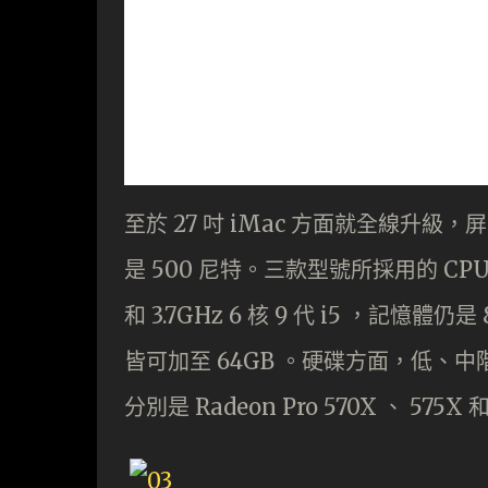
至於 27 吋 iMac 方面就全線升級，屏
是 500 尼特。三款型號所採用的 CPU 分別是 
和 3.7GHz 6 核 9 代 i5 ，記憶
皆可加至 64GB 。硬碟方面，低、中階
分別是 Radeon Pro 570X 、 575X