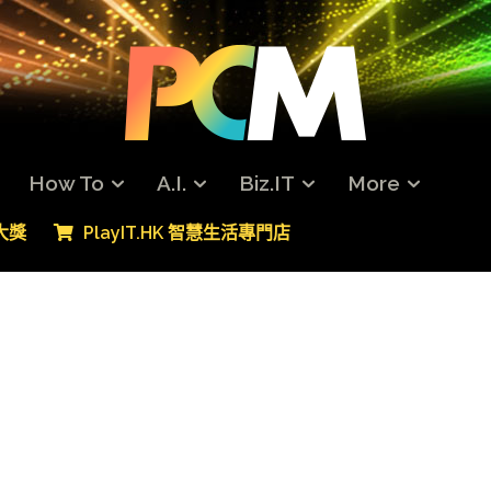
How To
A.I.
Biz.IT
More
專大獎
PlayIT.HK 智慧生活專門店