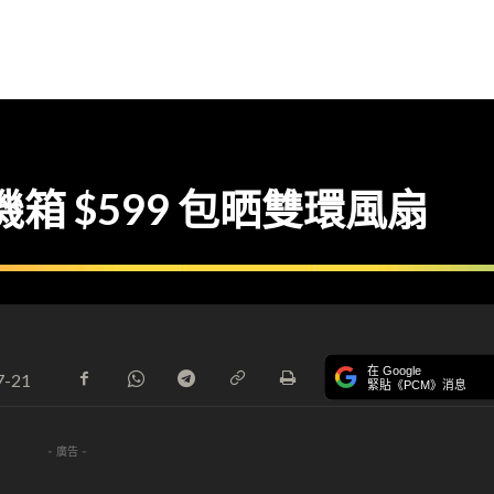
機箱 $599 包晒雙環風扇
在 Google
7-21
緊貼《PCM》消息
- 廣告 -