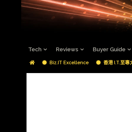
Tech
Reviews
Buyer Guide
Biz.IT Excellence
香港 I.T.至