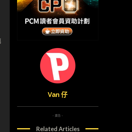
璃
Van 仔
- 廣告 -
Related Articles