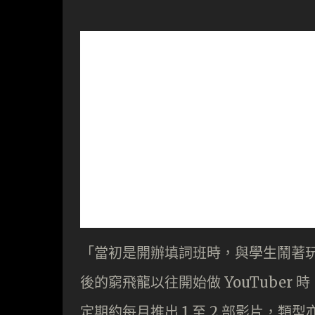
「當初是開辦填詞班時，與學生鬧著玩
後的窮飛龍以往開始做 YouTube
定期約每月推出 1 至 2 部影片，