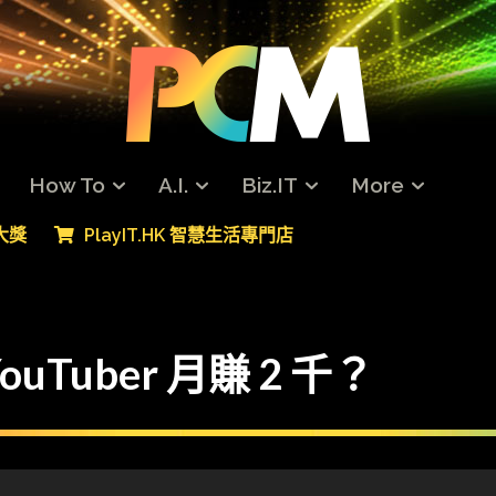
How To
A.I.
Biz.IT
More
專大獎
PlayIT.HK 智慧生活專門店
Tuber 月賺 2 千？