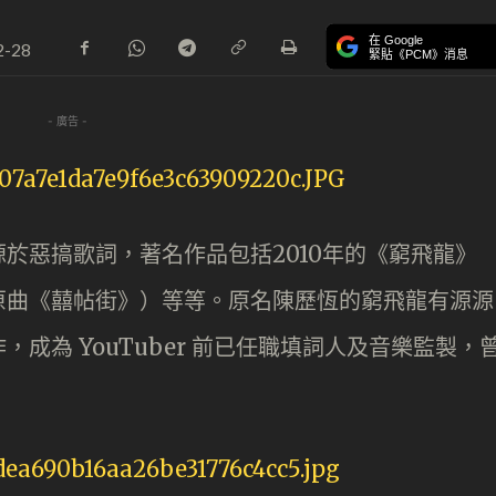
在 Google
2-28
緊貼《PCM》消息
- 廣告 -
於惡搞歌詞，著名作品包括2010年的《窮飛龍》
原曲《囍帖街》）等等。原名陳歷恆的窮飛龍有源源
成為 YouTuber 前已任職填詞人及音樂監製，