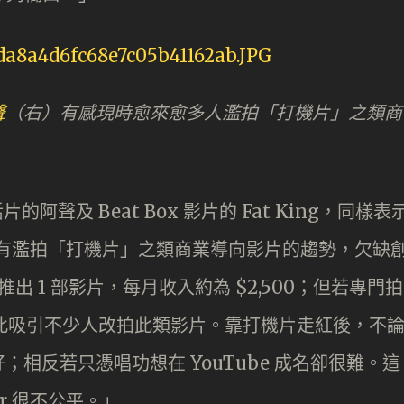
聲
（右）有感現時愈來愈多人濫拍「打機片」之類商
的阿聲及 Beat Box 影片的 Fat King，同樣表
，而且有濫拍「打機片」之類商業導向影片的趨勢，欠缺
出 1 部影片，每月收入約為 $2,500；但若專門拍
，因此吸引不少人改拍此類影片。靠打機片走紅後，不
相反若只憑唱功想在 YouTube 成名卻很難。這
r 很不公平。」