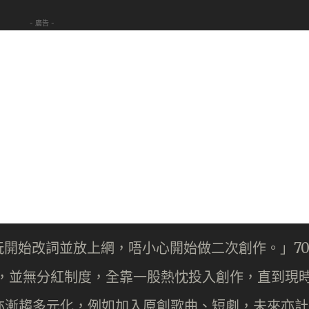
- 廣告 -
開始改詞並放上網，唔小心開始做二次創作。」7
r 時，並無分紅制度，全靠一股熱忱投入創作，直到現
類型亦漸趨多元化，例如加入原創歌曲、短劇，未來亦計