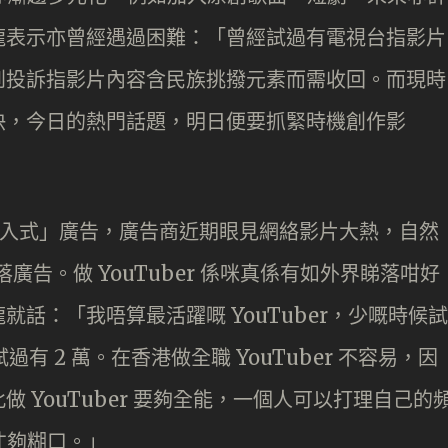
龍表示亦曾經遇過困難：「曾經試過有電視台指影片
到投訴指影片內容含民族挑撥元素而需收回。而現時
快，今日的熱門話題，明日便要抓緊時機創作影
「植入式」廣告，廣告商近期眼見網絡影片大熱，自然
手落廣告。做 YouTuber 係咪真係有如外界睇落咁好
話：「我唔算最活躍嘅 YouTuber，少嘅時候試
過有 2 萬。在香港做全職 YouTuber 不容易，因
 YouTuber 要夠全能，一個人可以打理自己的
才夠糊口。」