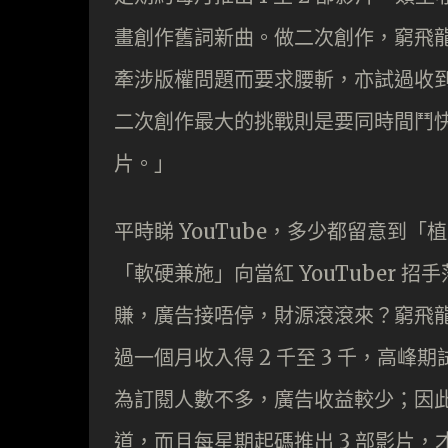
畫創作舊詞新曲。做二次創作，窮飛
牽涉版權問題而要求腰斬，亦試過收
二次創作最大的挑戰則是要同時間鬥
片。」
平時睇 YouTube，多少都留意到
「軟硬兼施」向當紅 YouTuber 招
賺，廣告接唔停，財源滾滾來？窮飛龍就
過一個月收入得 2 千至 3 千，高峰期試
為訂閱人數不多，廣告收益較少；因此做
道，而且每星期起碼推出 3 部影片，