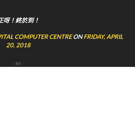
正呀！終於到！
TAL COMPUTER CENTRE
ON
FRIDAY, APRIL
20, 2018
- 廣告 -