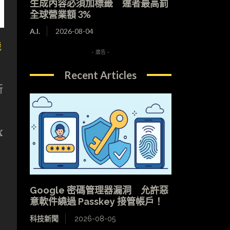
生成內容必須加標籤 違者最高罰
全球營業額 3%
A.I.
2026-08-04
機
- 廣告 -
Recent Articles
所
x
Google 密碼管理器漏洞 允許惡
意軟件繞過 Passkey 接管帳戶！
科技新聞
2026-08-05