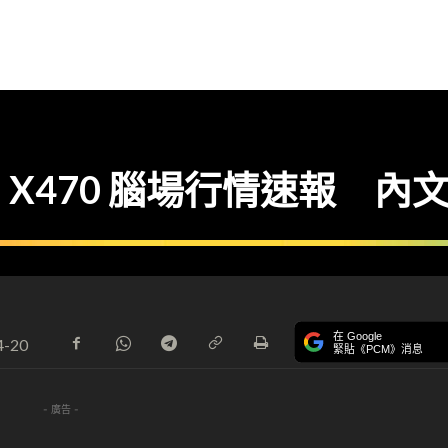
PU + X470 腦場行情速報 
在 Google
4-20
緊貼《PCM》消息
- 廣告 -