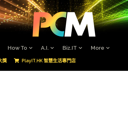
How To
A.I.
Biz.IT
More
專大獎
PlayIT.HK 智慧生活專門店