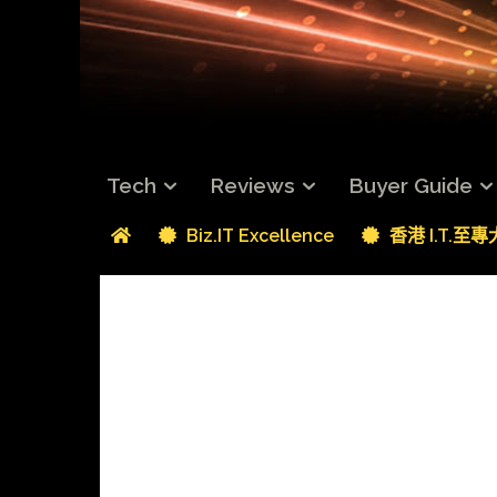
Tech
Reviews
Buyer Guide
Biz.IT Excellence
香港 I.T.至