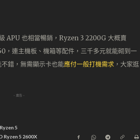
 APU 也相當暢銷，Ryzen 3 2200G 大概賣
賣 $1,350，連主機板、機箱等配件，三千多元就能砌到一
顯效能不錯，無需顯示卡也能
應付一般打機需求
，大家逛
- 廣告 -
Ryzen 5
 Ryzen 5 2600X