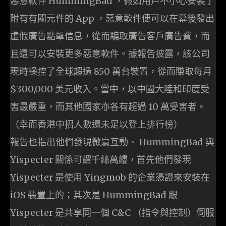
惡意軟件 HummingBad ，假如用戶不小心安裝了
附有有關元件的 App ，惡意軟件便可以在幕後發出
虛假廣告點擊信息，從而騙取廣告客戶廣告費，而
且還可以安裝更多惡意軟件。據報告披露，該公司
現時操控了全球超過 850 萬台裝置，
從而
賺取每月
$
3
00,000 美元收入。當中，以中國大陸和印度受
害最嚴重，而其他國家亦各有超過 10 萬受害者。
（幸而香港中招人數還未足以登上排行榜）
報告也指出他們發現微贏互動、 HummingBad 與
Yispecter 關係可謂千絲萬縷，首先他們發現
Yispecter 是使用 Yingmob 的企業憑證來安裝在
iOS 裝置上的；其次是 HummingBad 跟
Yispecter 是共享同一個 C&C （指令與控制）伺服