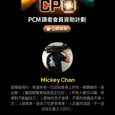
Mickey Chan
愛模擬飛行、希望終有一日回到單車上的宅，眼鏡娘控。座
右銘： 1.膽固醇跟美味是成正比的； 2.所有人都可以騙，但
絕對不能騙自己； 3.賣掉的貨才是錢，不賣的收藏品不值一
文； 4.踩單車，是為了吃更多美食！ 5.正義的話語，不一定
出自正義之人的口；