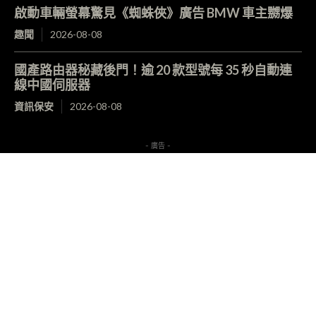
啟動車輛螢幕驚見《蜘蛛俠》廣告 BMW 車主嬲爆
趣聞
2026-08-08
國產路由器秘藏後門！逾 20 款型號每 35 秒自動連
線中國伺服器
資訊保安
2026-08-08
- 廣告 -