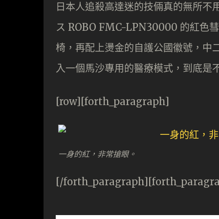
日本人追殺高達迷的技倆真的無所不用
ス ROBO FMC-LPN30000
椅，再配上燙金的自護公國徽號，中
入一個馬沙專用的醫療模式，到底是
[row][forth_paragraph]
一身的紅，非常搶眼。
[/forth_paragraph][forth_paragr