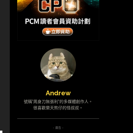
Andrew
號稱"周身刀無張利"的多媒體創作人。
很喜歡樂天熊仔的怪叔叔。
- 廣告 -