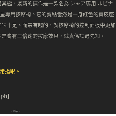
其極，最新的搞作是一款名為 シャア専用 ルピナ
 的紅色彗星專用按摩椅。它的賣點當然是一身紅色的真皮座
二味十足。而最有趣的，就按摩椅的控制面板中更加
不是會有三倍速的按摩效果，就真係試過先知。
aph]
- 廣告 -