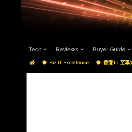
Tech
Reviews
Buyer Guide
Biz.IT Excellence
香港 I.T.至