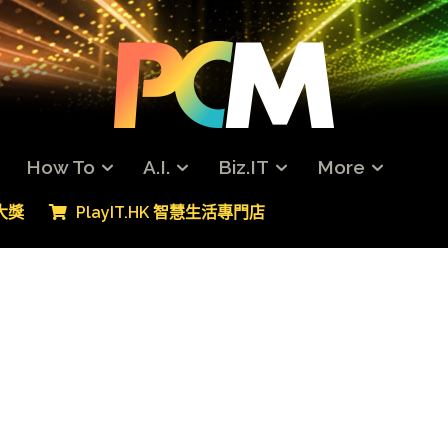
How To
A.I.
Biz.IT
More
專大獎
PlayIT.HK 智慧生活專門店