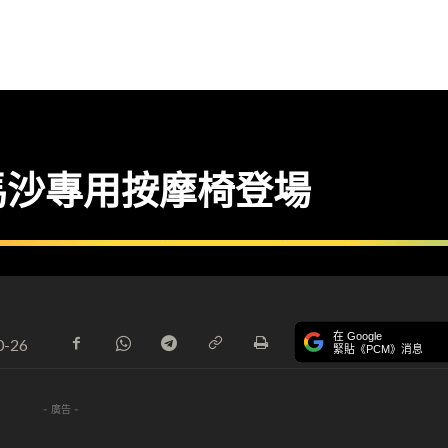
e 馬沙專用按摩椅登場
在 Google
0-26
緊貼《PCM》消息
- 廣告 -