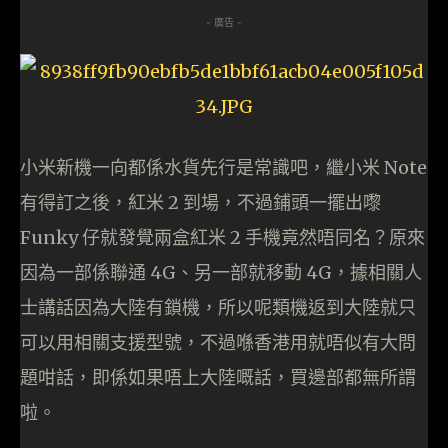
- 廣告 -
小米新機一向都係水貨先行是常識吧，繼小米 Note
有得訂之後，紅米 2 到場，不過鋪頭一擺出嚟
Funky 仔就發覺兩盒紅米 2 手機竟然唔同名？原來
因為一部係聯通 4G、另一部就移動 4G，據相關人
士講話因為大陸有鎖機，所以呢類機返到大陸就只
可以用相關支援型號，不過喺香港用就唔似有大問
題咁話，即係如果唔上大陸嘅話，買邊部都無所謂
啦。