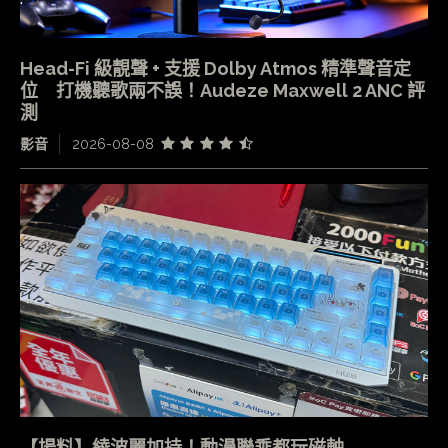
Head-Fi 級靚聲 + 支援 Dolby Atmos 精準聲音定
位 打機聽歌兩不誤！Audeze Maxwell 2 ANC 評
測
影音
2026-08-08
【場料】綾波麗加持！動漫聯乘都玩磁軸